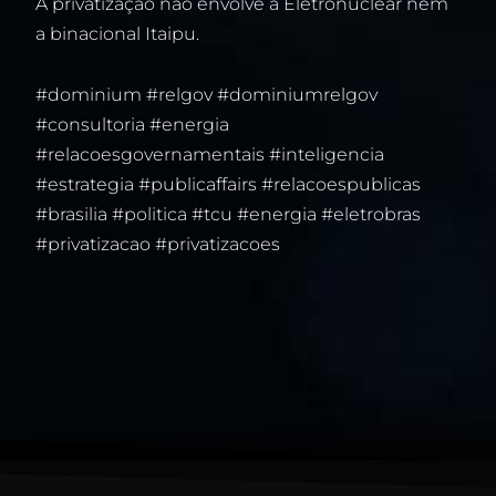
A privatização não envolve a Eletronuclear nem
a binacional Itaipu.
#dominium #relgov #dominiumrelgov
#consultoria #energia
#relacoesgovernamentais #inteligencia
#estrategia #publicaffairs #relacoespublicas
#brasilia #politica #tcu #energia #eletrobras
#privatizacao #privatizacoes