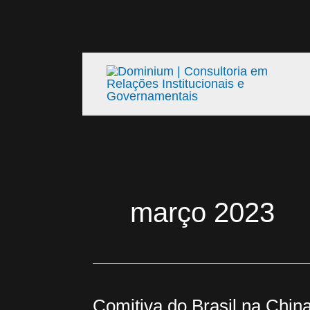
Ir
para
o
conteúdo
março 2023
Comitiva do Brasil na Chin
Comitiva