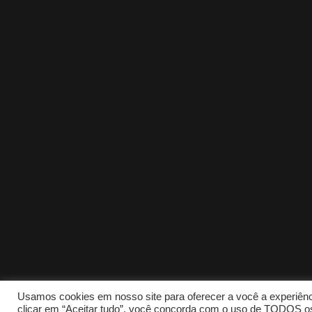
Usamos cookies em nosso site para oferecer a você a experiênci
clicar em “Aceitar tudo”, você concorda com o uso de TODOS os 