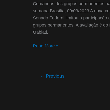
poder
Comandos dos grupos permanentes na 
da
semana Brasília, 09/03/2023 A nova co
oposição
Senado Federal limitou a participação
no
grupos permanentes. A avaliação é do 
Senado
Gabiati.
Read More »
←
Previous