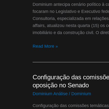
à
Dominium antecipa cenário político à con
construção
focaram no Legislativo e Executivo fede
civil
Consultoria, especializada em relações 
e
affairs, atualizou nesta quarta (15) os 
setor
imobiliário e da construção civil. O di
imobiliário
Read More »
Configuração das comissõe
Configuração
das
oposição no Senado
comissões
Dominium Análise
/
Dominium
temáticas
diminui
Configuração das comissões temáticas