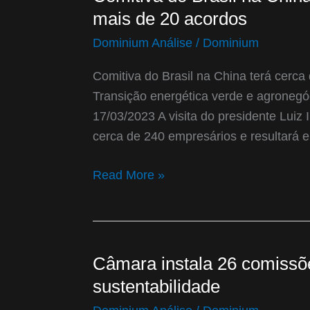
do
mais de 20 acordos
Brasil
Dominium Análise
/
Dominium
na
China
Comitiva do Brasil na China terá cerc
terá
Transição energética verde e agronegóc
cerca
17/03/2023 A visita do presidente Luiz 
de
cerca de 240 empresários e resultará 
240
empresários
Read More »
e
mais
de
20
Câmara instala 26 comissõ
Câmara
acordos
instala
sustentabilidade
26