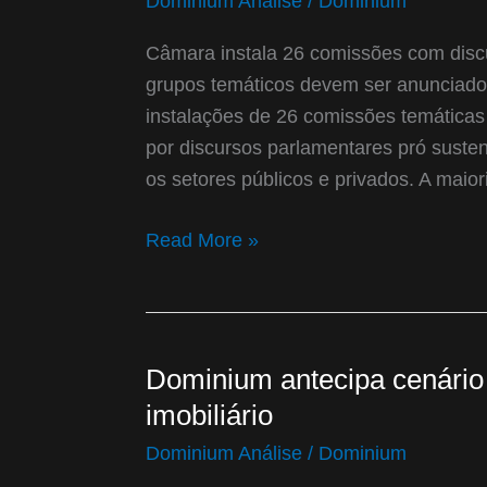
Dominium Análise
/
Dominium
comissões
com
Câmara instala 26 comissões com discu
discursos
grupos temáticos devem ser anunciado
pró
instalações de 26 comissões temátic
sustentabilidade
por discursos parlamentares pró susten
os setores públicos e privados. A maio
Read More »
Dominium antecipa cenário p
Dominium
antecipa
imobiliário
cenário
Dominium Análise
/
Dominium
político