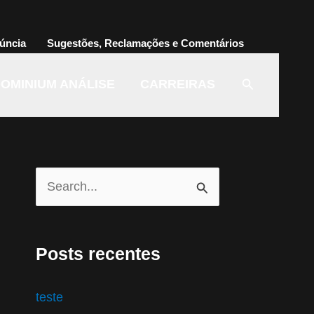
úncia
Sugestões, Reclamações e Comentários
Pesquisar
OMINIUM ANÁLISE
CARREIRAS
P
e
s
Posts recentes
q
u
teste