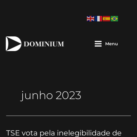
Ir
para
o
conteúdo
Menu
junho 2023
TSE vota pela inelegibilidade de
TSE