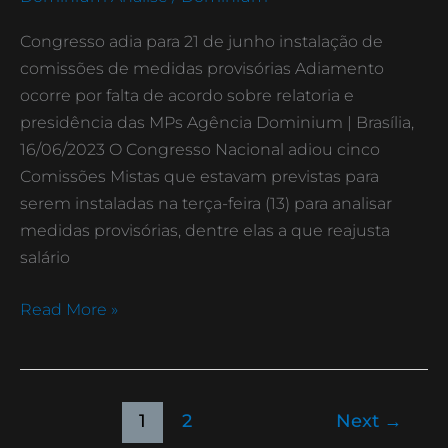
de
junho
Congresso adia para 21 de junho instalação de
instalação
comissões de medidas provisórias Adiamento
de
ocorre por falta de acordo sobre relatoria e
comissões
presidência das MPs Agência Dominium | Brasília,
de
16/06/2023 O Congresso Nacional adiou cinco
medidas
Comissões Mistas que estavam previstas para
provisórias
serem instaladas na terça-feira (13) para analisar
medidas provisórias, dentre elas a que reajusta
salário
Read More »
1
2
Next
→