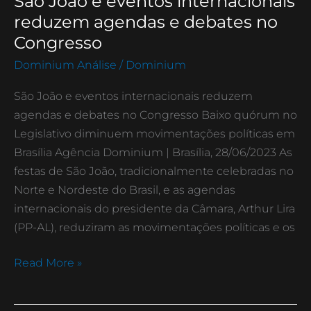
São João e eventos internacionais
João
reduzem agendas e debates no
e
Congresso
eventos
Dominium Análise
/
Dominium
internacionais
reduzem
São João e eventos internacionais reduzem
agendas
agendas e debates no Congresso Baixo quórum no
e
Legislativo diminuem movimentações políticas em
debates
Brasília Agência Dominium | Brasília, 28/06/2023 As
no
festas de São João, tradicionalmente celebradas no
Congresso
Norte e Nordeste do Brasil, e as agendas
internacionais do presidente da Câmara, Arthur Lira
(PP-AL), reduziram as movimentações políticas e os
Read More »