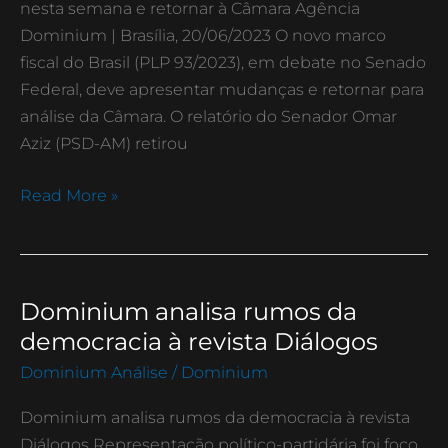
prevê
nesta semana e retornar à Câmara Agência
mudanças
Dominium | Brasília, 20/06/2023 O novo marco
fiscal do Brasil (PLP 93/2023), em debate no Senado
Federal, deve apresentar mudanças e retornar para
análise da Câmara. O relatório do Senador Omar
Aziz (PSD-AM) retirou
Read More »
Dominium analisa rumos da
Dominium
analisa
democracia à revista Diálogos
rumos
Dominium Análise
/
Dominium
da
democracia
Dominium analisa rumos da democracia à revista
à
Diálogos Representação político-partidária foi foco