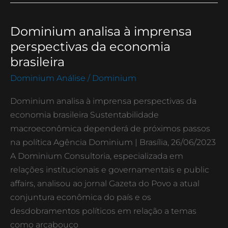
Dominium analisa à imprensa
Dominium
analisa
perspectivas da economia
à
brasileira
imprensa
Dominium Análise
/
Dominium
perspectivas
da
Dominium analisa à imprensa perspectivas da
economia
economia brasileira Sustentabilidade
brasileira
macroeconômica dependerá de próximos passos
na política Agência Dominium | Brasília, 26/06/2023
A Dominium Consultoria, especializada em
relações institucionais e governamentais e public
affairs, analisou ao jornal Gazeta do Povo a atual
conjuntura econômica do país e os
desdobramentos políticos em relação a temas
como arcabouço