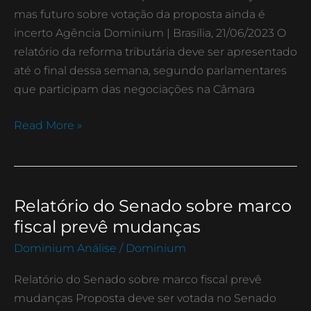
para
mas futuro sobre votação da proposta ainda é
tentar
incerto Agência Dominium | Brasília, 21/06/2023 O
diminuir
relatório da reforma tributária deve ser apresentado
incertezas
até o final dessa semana, segundo parlamentares
que participam das negociações na Câmara
Read More »
Relatório do Senado sobre marco
Relatório
do
fiscal prevê mudanças
Senado
Dominium Análise
/
Dominium
sobre
marco
Relatório do Senado sobre marco fiscal prevê
fiscal
mudanças Proposta deve ser votada no Senado