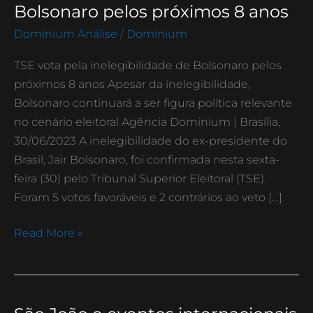
vota
Bolsonaro pelos próximos 8 anos
pela
Dominium Análise
/
Dominium
inelegibilidade
de
TSE vota pela inelegibilidade de Bolsonaro pelos
Bolsonaro
próximos 8 anos Apesar da inelegibilidade,
pelos
Bolsonaro continuará a ser figura política relevante
próximos
no cenário eleitoral Agência Dominium | Brasília,
8
30/06/2023 A inelegibilidade do ex-presidente do
anos
Brasil, Jair Bolsonaro, foi confirmada nesta sexta-
feira (30) pelo Tribunal Superior Eleitoral (TSE).
Foram 5 votos favoráveis e 2 contrários ao veto […]
Read More »
São