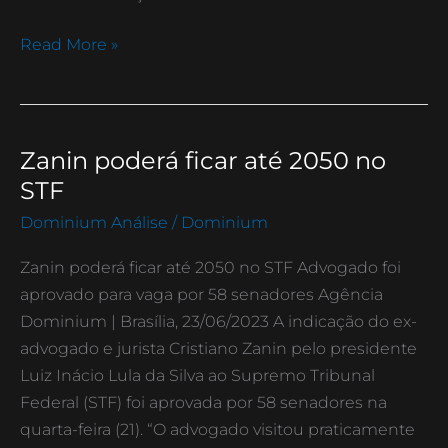
Read More »
Zanin poderá ficar até 2050 no
Zanin
poderá
STF
ficar
Dominium Análise
/
Dominium
até
2050
Zanin poderá ficar até 2050 no STF Advogado foi
no
aprovado para vaga por 58 senadores Agência
STF
Dominium | Brasília, 23/06/2023 A indicação do ex-
advogado e jurista Cristiano Zanin pelo presidente
Luiz Inácio Lula da Silva ao Supremo Tribunal
Federal (STF) foi aprovada por 58 senadores na
quarta-feira (21). “O advogado visitou praticamente