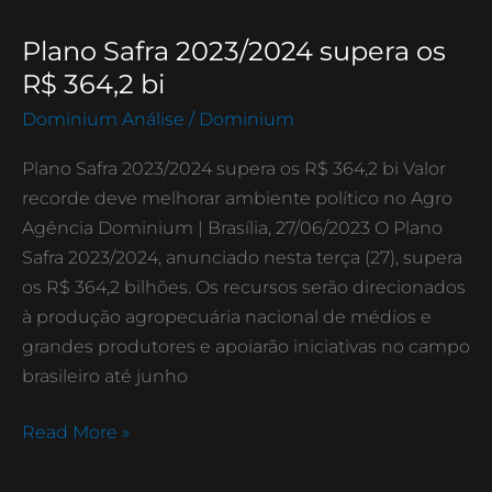
Plano Safra 2023/2024 supera os
Plano
Safra
R$ 364,2 bi
2023/2024
Dominium Análise
/
Dominium
supera
os
Plano Safra 2023/2024 supera os R$ 364,2 bi Valor
R$
recorde deve melhorar ambiente político no Agro
364,2
Agência Dominium | Brasília, 27/06/2023 O Plano
bi
Safra 2023/2024, anunciado nesta terça (27), supera
os R$ 364,2 bilhões. Os recursos serão direcionados
à produção agropecuária nacional de médios e
grandes produtores e apoiarão iniciativas no campo
brasileiro até junho
Read More »