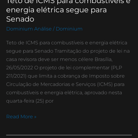
Teto de ICMS para combustíveis e
de
energia elétrica segue para
ICMS
Senado
para
Dominium Análise
/
Dominium
combustíveis
e
Teto de ICMS para combustíveis e energia elétrica
energia
segue para Senado Tramitação do projeto de lei na
elétrica
casa revisora deve ser menos célere Brasília,
segue
26/05/2022 O projeto de lei complementar (PLP
para
211/2021) que limita a cobrança de Imposto sobre
Senado
Circulação de Mercadorias e Serviços (ICMS) para
combustíveis e energia elétrica, aprovado nesta
quarta-feira (25) por
Read More »