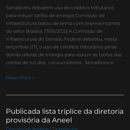
tributários
Senadores debatem uso de créditos tributários
para
para reduzir tarifas de energia Comissão de
reduzir
Infraestrutura tratou de tema com representantes
tarifas
do setor Brasília, 17/05/2022 A Comissão de
de
Infraestrutura do Senado Federal debateu, nesta
energia
terça-feira (17), o uso de créditos tributários pelas
distribuidoras de energia para reduzir as tarifas das
contas de luz dos consumidores. Senadores e
Read More »
Publicada lista tríplice da diretoria
Publicada
lista
provisória da Aneel
tríplice
Dominium Análise
/
Dominium