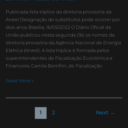
da
diretoria
Publicada lista tríplice da diretoria provisória da
provisória
Aneel Designação de substitutos pode ocorrer por
da
dois anos Brasília, 16/05/2022 O Diário Oficial da
Aneel
União publicou nesta segunda (16) os nomes da
diretoria provisória da Agência Nacional de Energia
Elétrica (Aneel). A lista tríplice é formada pelos
superintendentes de Fiscalização Econômica e
Financeira, Camila Bomfim, de Fiscalização
Read More »
1
2
Next
→