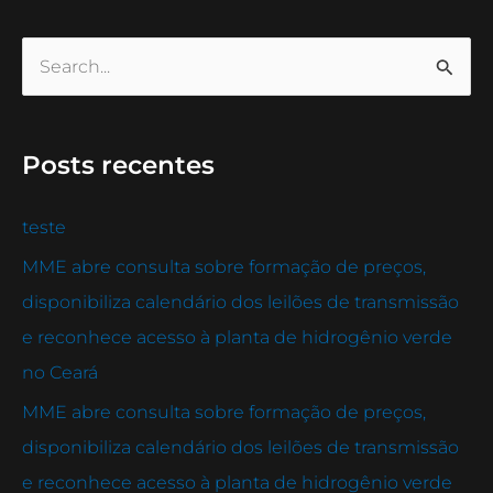
P
e
s
Posts recentes
q
u
teste
i
MME abre consulta sobre formação de preços,
s
disponibiliza calendário dos leilões de transmissão
a
e reconhece acesso à planta de hidrogênio verde
r
no Ceará
p
MME abre consulta sobre formação de preços,
o
disponibiliza calendário dos leilões de transmissão
r
e reconhece acesso à planta de hidrogênio verde