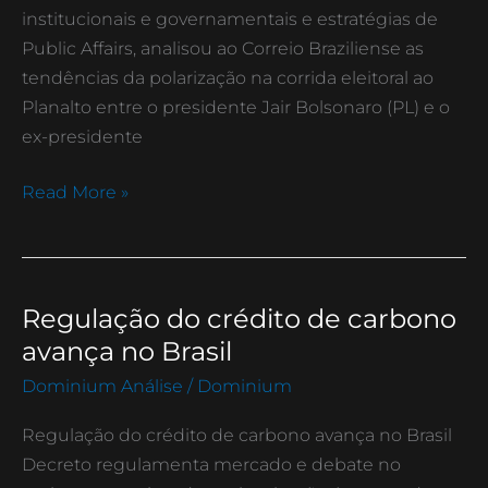
institucionais e governamentais e estratégias de
Public Affairs, analisou ao Correio Braziliense as
tendências da polarização na corrida eleitoral ao
Planalto entre o presidente Jair Bolsonaro (PL) e o
ex-presidente
Read More »
Regulação do crédito de carbono
Regulação
do
avança no Brasil
crédito
Dominium Análise
/
Dominium
de
carbono
Regulação do crédito de carbono avança no Brasil
avança
Decreto regulamenta mercado e debate no