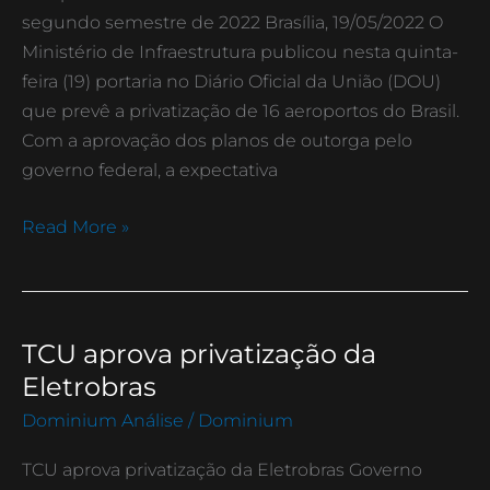
aeroportos
segundo semestre de 2022 Brasília, 19/05/2022 O
Ministério de Infraestrutura publicou nesta quinta-
feira (19) portaria no Diário Oficial da União (DOU)
que prevê a privatização de 16 aeroportos do Brasil.
Com a aprovação dos planos de outorga pelo
governo federal, a expectativa
Read More »
TCU aprova privatização da
TCU
aprova
Eletrobras
privatização
Dominium Análise
/
Dominium
da
Eletrobras
TCU aprova privatização da Eletrobras Governo