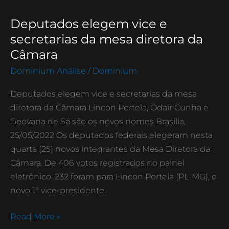
Deputados elegem vice e
Deputados
elegem
secretarias da mesa diretora da
vice
Câmara
e
Dominium Análise
/
Dominium
secretarias
da
Deputados elegem vice e secretarias da mesa
mesa
diretora da Câmara Lincon Portela, Odair Cunha e
diretora
Geovana de Sá são os novos nomes Brasília,
da
25/05/2022 Os deputados federais elegeram nesta
Câmara
quarta (25) novos integrantes da Mesa Diretora da
Câmara. De 406 votos registrados no painel
eletrônico, 232 foram para Lincon Portela (PL-MG), o
novo 1° vice-presidente.
Read More »