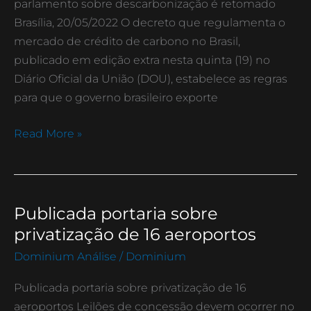
no
parlamento sobre descarbonização é retomado
Brasil
Brasília, 20/05/2022 O decreto que regulamenta o
mercado de crédito de carbono no Brasil,
publicado em edição extra nesta quinta (19) no
Diário Oficial da União (DOU), estabelece as regras
para que o governo brasileiro exporte
Read More »
Publicada portaria sobre
Publicada
portaria
privatização de 16 aeroportos
sobre
Dominium Análise
/
Dominium
privatização
de
Publicada portaria sobre privatização de 16
16
aeroportos Leilões de concessão devem ocorrer no